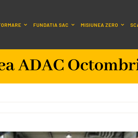
NFORMARE
FUNDATIA SAC
MISIUNEA ZERO
SC
rea ADAC Octombri