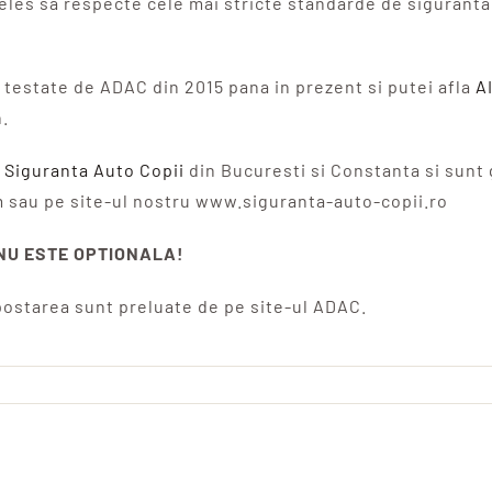
les sa respecte cele mai stricte standarde de siguranta s
testate de ADAC din 2015 pana in prezent si putei afla
A
.
 Siguranta Auto Copii
din Bucuresti si Constanta si sunt 
m sau pe site-ul nostru www.siguranta-auto-copii.ro
NU ESTE OPTIONALA!
a postarea sunt preluate de pe site-ul ADAC.