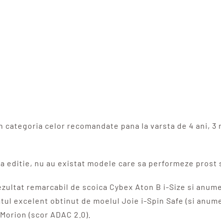
n categoria celor recomandate pana la varsta de 4 ani, 3 na
a editie, nu au existat modele care sa performeze prost sa
zultat remarcabil de scoica Cybex Aton B i-Size si anume s
ul excelent obtinut de moelul Joie i-Spin Safe (si anume 
 Morion (scor ADAC 2.0).