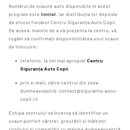
Numărul de scaune auto disponibile în acest
program este
limitat
, iar distribuția lor depinde
de stocul fiecărui Centru Siguranța Auto Copii.
De aceea, înainte de a vă prezenta la centru, vă
rugăm să confirmați disponibilitatea unui scaun
de înlocuire:
telefonic, la cel mai apropiat
Centru
Siguranța Auto Copii
prin e-mail, către centrul din zona
dumneavoastră: contact@siguranta-auto-
copii.ro
Echipa centrului va încerca să identifice un
scaun potrivit vârstei, greutății și înălțimii
copilului și compatibil cu mașina dumneavoastră