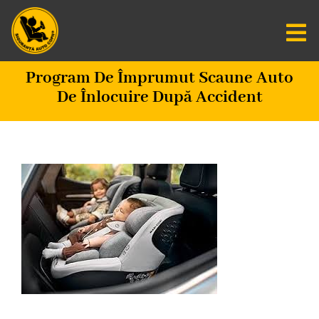
Salt
la
Tog
conținut
Nav
Program De Împrumut Scaune Auto
Centru De Informare
De Înlocuire După Accident
Fundatia SAC
Misiunea Zero
Scaune Auto
Programare
CAUTARE...