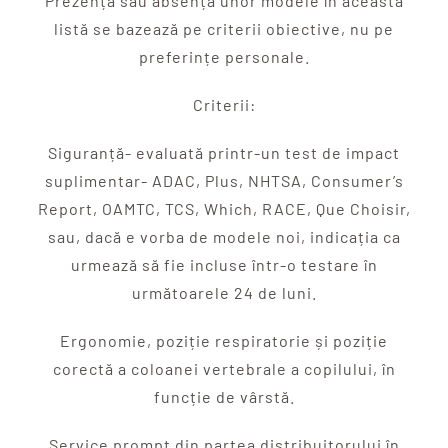
Prezența sau absența unor modele în această
listă se bazează pe criterii obiective, nu pe
preferințe personale.
Criterii:
Siguranță- evaluată printr-un test de impact
suplimentar- ADAC, Plus, NHTSA, Consumer’s
Report, OAMTC, TCS, Which, RACE, Que Choisir,
sau, dacă e vorba de modele noi, indicația ca
urmează să fie incluse într-o testare în
următoarele 24 de luni.
Ergonomie, poziție respiratorie și poziție
corectă a coloanei vertebrale a copilului, în
funcție de vârstă.
Service prompt din partea distribuitorului în