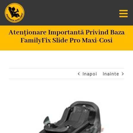
Salt
la
Tog
conținut
Nav
Atenționare Importantă Privind Baza
Centru De Informare
FamilyFix Slide Pro Maxi-Cosi
Fundatia SAC
Misiunea Zero
Inapoi
Inainte
Scaune Auto
Vezi
imaginea
Programare
mai
mare
CAUTARE...