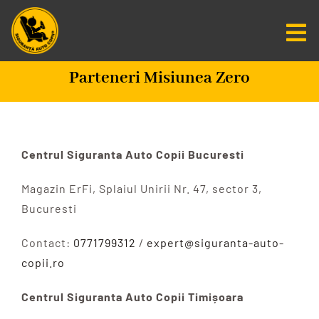
Salt
la
Tog
conținut
Nav
Parteneri Misiunea Zero
Centru De Informare
Fundatia SAC
Centrul Siguranta Auto Copii Bucuresti
Misiunea Zero
Magazin ErFi, Splaiul Unirii Nr. 47, sector 3,
Bucuresti
Scaune Auto
Contact:
0771799312
/
expert@siguranta-auto-
copii.ro
Programare
Centrul Siguranta Auto Copii Timișoara
CAUTARE...