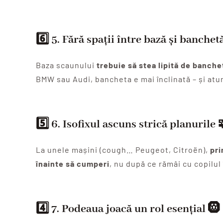
6️⃣ 5.
Fără spații între bază și banchet
Baza scaunului
trebuie să stea lipită de banche
BMW sau Audi, bancheta e mai înclinată – și atu
5️⃣ 6.
Isofixul ascuns strică planurile

La unele mașini (cough… Peugeot, Citroën),
pri
înainte să cumperi
, nu după ce rămâi cu copilul 
4️⃣ 7.
Podeaua joacă un rol esențial
🛞