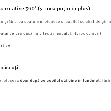
o rotative 360° (și încă puțin în plus)
e grăbit, cu spatele în pioneze și copilul cu chef de gimn
 bătăi de cap dacă nu citești manualul. Noroc cu noi:)
tative:
născuți!
se folosesc
doar după ce copilul stă bine în funduleț
, fără