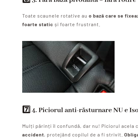
Toate scaunele rotative au
o bază care se fixeaz
foarte static
și foarte frustrant.
7️⃣ 4.
Piciorul anti-răsturnare NU e Iso
Mulți părinți îl confundă, dar nu! Piciorul acel
accident
, protejând copilul de a fi strivit.
Oblig