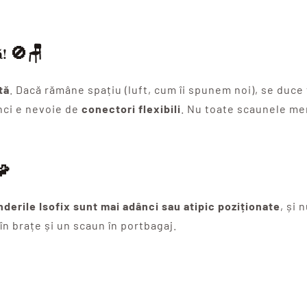
ă!
🚫🪑
tă
. Dacă rămâne spațiu (luft, cum îi spunem noi), se duce 
nci e nevoie de
conectori flexibili
. Nu toate scaunele mer

nderile Isofix sunt mai adânci sau atipic poziționate
, și 
în brațe și un scaun în portbagaj.