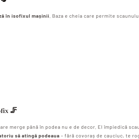
ă în isofixul mașinii
. Baza e cheia care permite scaunului
fix
🦵
a care merge până în podea nu e de decor. El împiedică sc
atoriu să atingă podeaua
– fără covoraș de cauciuc, te ro