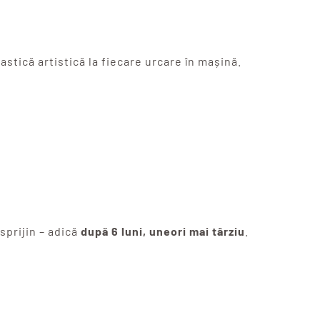
astică artistică la fiecare urcare în mașină.
 sprijin – adică
după 6 luni, uneori mai târziu
.