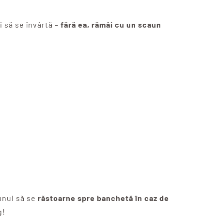
 să se învârtă –
fără ea, rămâi cu un scaun
aunul să se
răstoarne spre banchetă în caz de
g!