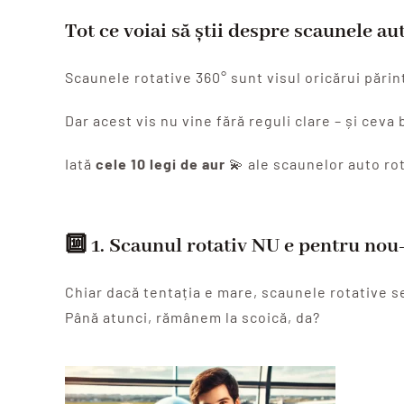
Tot ce voiai să știi despre scaunele aut
Scaunele rotative 360° sunt visul oricărui părint
Dar acest vis nu vine fără reguli clare – și ceva
Iată
cele 10 legi de aur
💫 ale scaunelor auto ro
🔟 1.
Scaunul rotativ NU e pentru nou-
Chiar dacă tentația e mare, scaunele rotative 
Până atunci, rămânem la scoică, da?