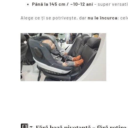
Până la 145 cm / ~10-12 ani
– super versatil
Alege ce ți se potrivește, dar
nu le încurca
: ce
8️⃣ 3.
Fără bază pivotantă = fără rotire