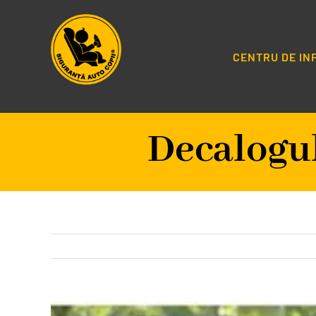
Salt
la
conținut
CENTRU DE I
Decalogul
Vezi