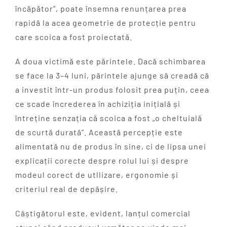
încăpător”, poate însemna renunțarea prea
rapidă la acea geometrie de protecție pentru
care scoica a fost proiectată.
A doua victimă este părintele. Dacă schimbarea
se face la 3–4 luni, părintele ajunge să creadă că
a investit într-un produs folosit prea puțin, ceea
ce scade încrederea în achiziția inițială și
întreține senzația că scoica a fost „o cheltuială
de scurtă durată”. Această percepție este
alimentată nu de produs în sine, ci de lipsa unei
explicații corecte despre rolul lui și despre
modeul corect de utllizare, ergonomie și
criteriul real de depășire.
Câștigătorul este, evident, lanțul comercial