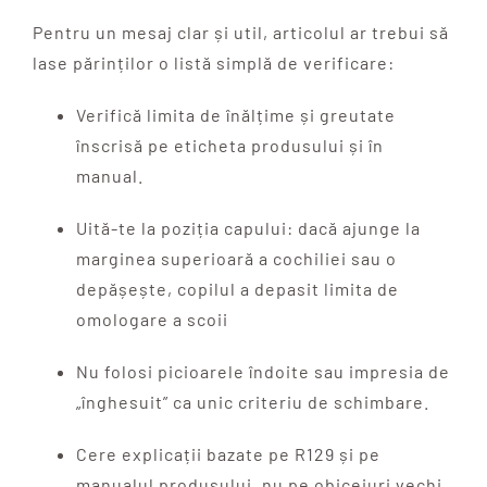
Pentru un mesaj clar și util, articolul ar trebui să
lase părinților o listă simplă de verificare:
Verifică limita de înălțime și greutate
înscrisă pe eticheta produsului și în
manual.
Uită-te la poziția capului: dacă ajunge la
marginea superioară a cochiliei sau o
depășește, copilul a depasit limita de
omologare a scoii
Nu folosi picioarele îndoite sau impresia de
„înghesuit” ca unic criteriu de schimbare.
Cere explicații bazate pe R129 și pe
manualul produsului, nu pe obiceiuri vechi