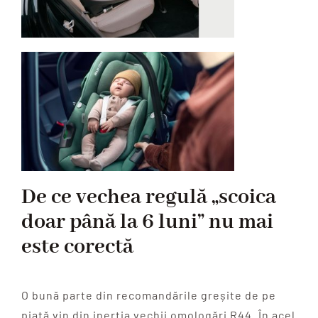
De ce vechea regulă „scoica
doar până la 6 luni” nu mai
este corectă
O bună parte din recomandările greșite de pe
piață vin din inerția vechii omologări R44. În acel