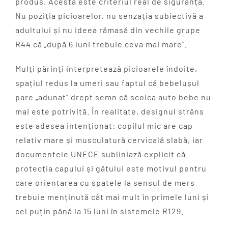
produs. Acesta este criteriul real de siguranță.
Nu poziția picioarelor, nu senzația subiectivă a
adultului și nu ideea rămasă din vechile grupe
R44 că „după 6 luni trebuie ceva mai mare”.
Mulți părinți interpretează picioarele îndoite,
spațiul redus la umeri sau faptul că bebelușul
pare „adunat” drept semn că scoica auto bebe nu
mai este potrivită. În realitate, designul strâns
este adesea intenționat: copilul mic are cap
relativ mare și musculatură cervicală slabă, iar
documentele UNECE subliniază explicit că
protecția capului și gâtului este motivul pentru
care orientarea cu spatele la sensul de mers
trebuie menținută cât mai mult în primele luni și
cel puțin până la 15 luni în sistemele R129.