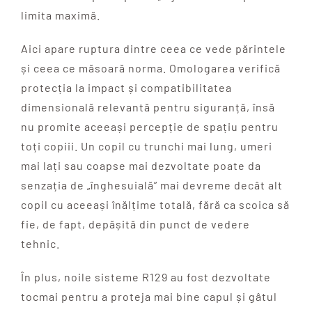
limita maximă.
Aici apare ruptura dintre ceea ce vede părintele
și ceea ce măsoară norma. Omologarea verifică
protecția la impact și compatibilitatea
dimensională relevantă pentru siguranță, însă
nu promite aceeași percepție de spațiu pentru
toți copiii. Un copil cu trunchi mai lung, umeri
mai lați sau coapse mai dezvoltate poate da
senzația de „înghesuială” mai devreme decât alt
copil cu aceeași înălțime totală, fără ca scoica să
fie, de fapt, depășită din punct de vedere
tehnic.
În plus, noile sisteme R129 au fost dezvoltate
tocmai pentru a proteja mai bine capul și gâtul