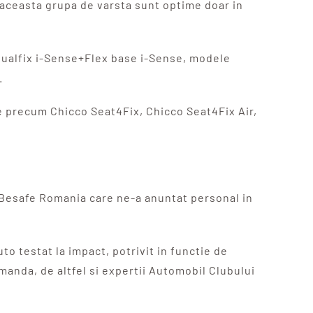
n aceasta grupa de varsta sunt optime doar in
Dualfix i-Sense+Flex base i-Sense, modele
.
e precum Chicco Seat4Fix, Chicco Seat4Fix Air,
i Besafe Romania care ne-a anuntat personal in
o testat la impact, potrivit in functie de
omanda, de altfel si expertii Automobil Clubului