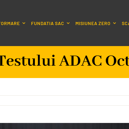
NFORMARE
FUNDATIA SAC
MISIUNEA ZERO
SC
 Testului ADAC Oc