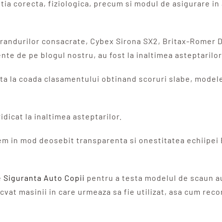
itia corecta, fiziologica, precum si modul de asigurare i
brandurilor consacrate, Cybex Sirona SX2, Britax-Romer 
te de pe blogul nostru, au fost la inaltimea asteptarilor
sta la coada clasamentului obtinand scoruri slabe, model
idicat la inaltimea asteptarilor.
ciem in mod deosebit transparenta si onestitatea echiipe
 Siguranta Auto Copii
pentru a testa modelul de scaun aut
ecvat masinii in care urmeaza sa fie utilizat, asa cum rec