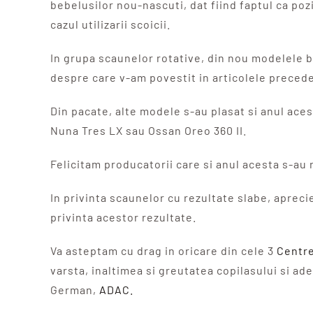
bebelusilor nou-nascuti, dat fiind faptul ca poz
cazul utilizarii scoicii.
In grupa scaunelor rotative, din nou modelele 
despre care v-am povestit in articolele preceden
Din pacate, alte modele s-au plasat si anul ace
Nuna Tres LX sau Ossan Oreo 360 II.
Felicitam producatorii care si anul acesta s-au r
In privinta scaunelor cu rezultate slabe, apre
privinta acestor rezultate.
Va asteptam cu drag in oricare din cele 3
Centre
varsta, inaltimea si greutatea copilasului si ad
German,
ADAC.