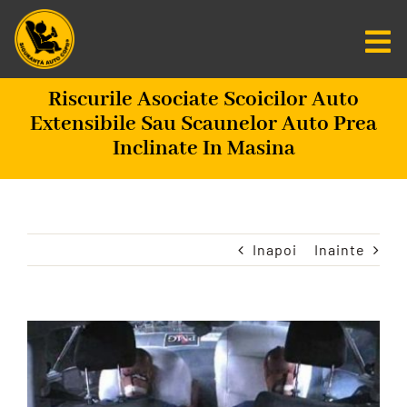
Salt
la
Tog
conținut
Nav
Riscurile Asociate Scoicilor Auto
Centru De Informare
Extensibile Sau Scaunelor Auto Prea
Inclinate In Masina
Fundatia SAC
Misiunea Zero
Inapoi
Inainte
Scaune Auto
Vezi
Programare
imaginea
mai
CAUTARE...