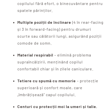
copilului fără efort, o binecuvântare pentru
spatele părinților.
Multiple poziții de înclinare
(4 în rear-facing
și 3 în forward-facing) pentru drumuri
scurte sau călătorii lungi, asigurând poziții
comode de somn.
Material respirabil
– elimină problema
supraîncălzirii, menținând copilul
confortabil chiar și în zilele caniculare.
Tetiere cu spumă cu memorie
– protecție
superioară și confort moale, care
„îmbrățișează” capul copilului.
Centuri cu protecții moi la umeri și talie
,