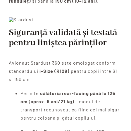
funduleț)
și până la
150 cm (10–12 ani)
.
Siguranță validată și testată
pentru liniștea părinților
Avionaut Stardust 360 este omologat conform
standardului
i-Size (R129)
pentru copii între 61
și 150 cm.
Permite
călătoria rear-facing până la 125
cm (aprox. 5 ani/21 kg)
– modul de
transport recunoscut ca fiind cel mai sigur
pentru coloana și gâtul copilului.