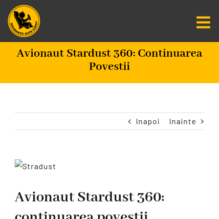
Salt
la
Tog
conținut
Nav
Avionaut Stardust 360: Continuarea
Centru De Informare
Povestii
Fundatia SAC
Misiunea Zero
Inapoi
Inainte
Scaune Auto
Vezi
imaginea
Programare
mai
Avionaut Stardust 360:
mare
CAUTARE...
continuarea povestii