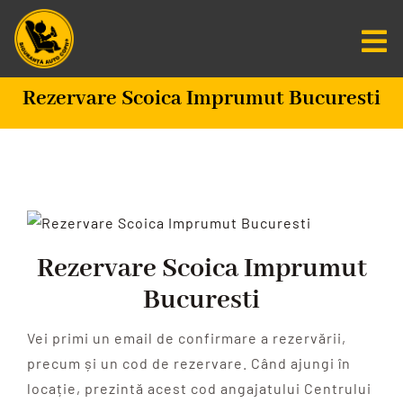
Salt
la
Tog
conținut
Nav
Rezervare Scoica Imprumut Bucuresti
Centru De Informare
Fundatia SAC
Misiunea Zero
Rezervare Scoica Imprumut
Scaune Auto
Bucuresti
Programare
Vei primi un email de confirmare a rezervării,
precum și un cod de rezervare. Când ajungi în
CAUTARE...
locație, prezintă acest cod angajatului Centrului