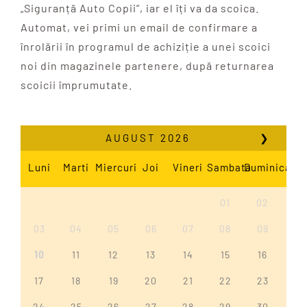
„Siguranță Auto Copii”, iar el îți va da scoica.
Automat, vei primi un email de confirmare a
înrolării în programul de achiziție a unei scoici
noi din magazinele partenere, după returnarea
scoicii împrumutate.
AUGUST
2026
❯
Luni
Marti
Miercuri
Joi
Vineri
Sambata
Duminica
01
02
03
04
05
06
07
08
09
10
11
12
13
14
15
16
17
18
19
20
21
22
23
24
25
26
27
28
29
30