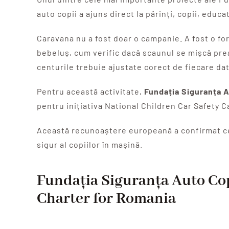
auto copii a ajuns direct la părinți, copii, educa
Caravana nu a fost doar o campanie. A fost o fo
bebeluș, cum verific dacă scaunul se mișcă prea
centurile trebuie ajustate corect de fiecare dat
Pentru această activitate,
Fundația Siguranța A
pentru inițiativa National Children Car Safety Ca
Această recunoaștere europeană a confirmat ce
sigur al copiilor în mașină.
Fundația Siguranța Auto Co
Charter for Romania