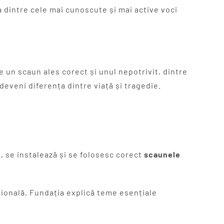
na dintre cele mai cunoscute și mai active voci
 un scaun ales corect și unul nepotrivit, dintre
deveni diferența dintre viață și tragedie.
, se instalează și se folosesc corect
scaunele
țională, Fundația explică teme esențiale