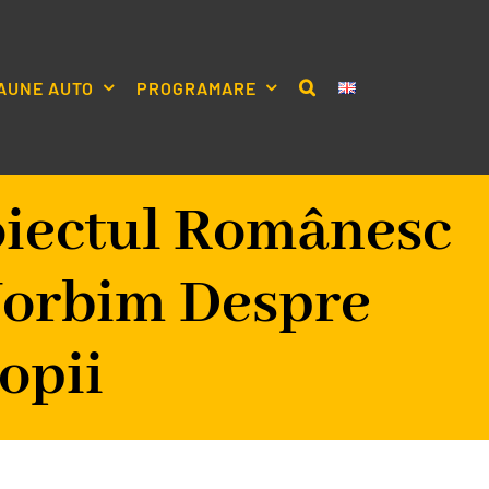
AUNE AUTO
PROGRAMARE
oiectul Românesc
Vorbim Despre
opii