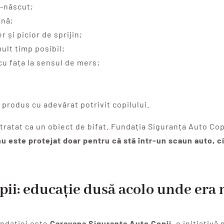
u-născut;
ină;
 și picior de sprijin;
ult timp posibil;
 cu fața la sensul de mers;
 produs cu adevărat potrivit copilului.
tratat ca un obiect de bifat. Fundația Siguranța Auto Cop
nu este protejat doar pentru că stă într-un scaun auto, c
ii: educație dusă acolo unde era 
undației este
Caravana Siguranța Auto Copii
, o inițiativ