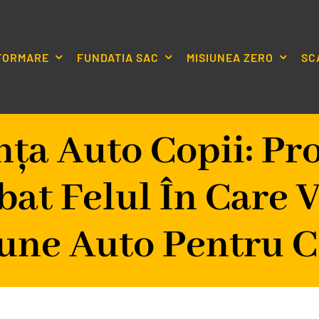
NFORMARE
FUNDATIA SAC
MISIUNEA ZERO
SC
nța Auto Copii: Pr
bat Felul În Care 
une Auto Pentru C