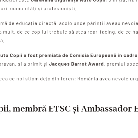
tori, comunități și profesioniști.
rmă de educație directă, acolo unde părinții aveau nevoi
 mult, de ce copilul trebuie să stea rear-facing, de ce 
ă.
uto Copii a fost premiată de Comisia Europeană în cadr
ravan, și a primit și
Jacques Barrot Award
, premiul spec
ea ce noi știam deja din teren: România avea nevoie urg
pii, membră ETSC și Ambassador 