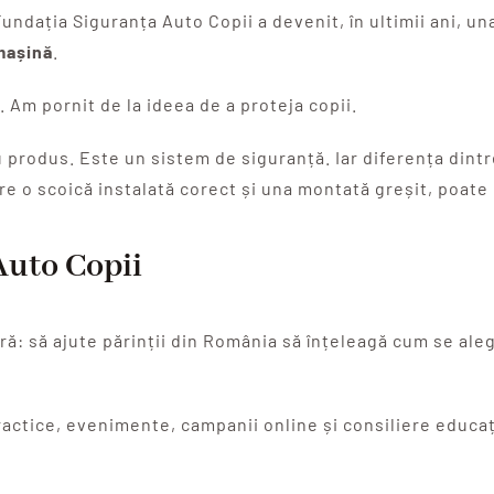
Fundația Siguranța Auto Copii a devenit, în ultimii ani, u
 mașină
.
 Am pornit de la ideea de a proteja copii.
 produs. Este un sistem de siguranță. Iar diferența dintre
tre o scoică instalată corect și una montată greșit, poate 
Auto Copii
ă: să ajute părinții din România să înțeleagă cum se aleg
practice, evenimente, campanii online și consiliere educa