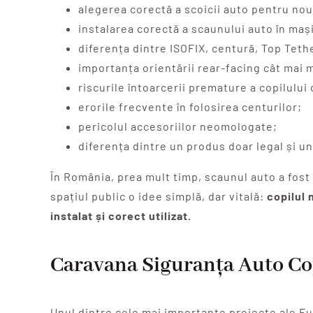
alegerea corectă a scoicii auto pentru no
instalarea corectă a scaunului auto în maș
diferența dintre ISOFIX, centură, Top Tether
importanța orientării rear-facing cât mai m
riscurile întoarcerii premature a copilului
erorile frecvente în folosirea centurilor;
pericolul accesoriilor neomologate;
diferența dintre un produs doar legal și un
În România, prea mult timp, scaunul auto a fost 
spațiul public o idee simplă, dar vitală:
copilul 
instalat și corect utilizat.
Caravana Siguranța Auto Cop
Unul dintre cele mai importante proiecte ale F