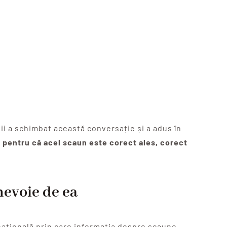
ii a schimbat această conversație și a adus în
i pentru că acel scaun este corect ales, corect
nevoie de ea
ă națională prin care informația despre scaune