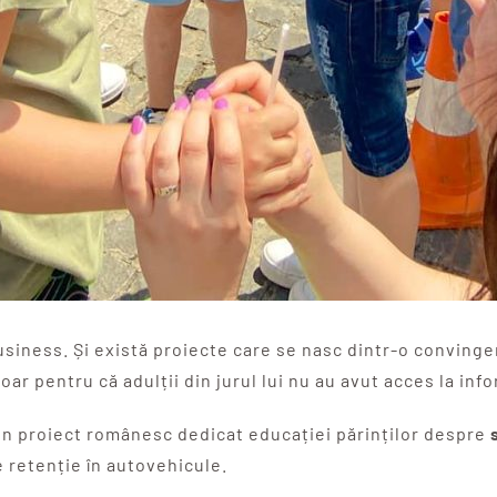
usiness. Și există proiecte care se nasc dintr-o convinge
doar pentru că adulții din jurul lui nu au avut acces la inf
un proiect românesc dedicat educației părinților despre
e retenție în autovehicule.