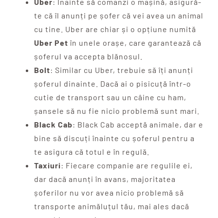
Uber
: Înainte să comanzi o mașină, asigură-
te că îl anunți pe șofer că vei avea un animal
cu tine. Uber are chiar și o opțiune numită
Uber Pet
în unele orașe, care garantează că
șoferul va accepta blănosul.
Bolt
: Similar cu Uber, trebuie să îți anunți
șoferul dinainte. Dacă ai o pisicuță într-o
cutie de transport sau un câine cu ham,
șansele să nu fie nicio problemă sunt mari.
Black Cab
: Black Cab acceptă animale, dar e
bine să discuți înainte cu șoferul pentru a
te asigura că totul e în regulă.
Taxiuri
: Fiecare companie are regulile ei,
dar dacă anunți în avans, majoritatea
șoferilor nu vor avea nicio problemă să
transporte animăluțul tău, mai ales dacă