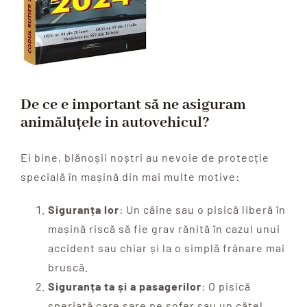
De ce e important să ne asiguram
animăluțele in autovehicul?
Ei bine, blănoșii noștri au nevoie de protecție
specială în mașină din mai multe motive:
Siguranța lor
: Un câine sau o pisică liberă în
mașină riscă să fie grav rănită în cazul unui
accident sau chiar și la o simplă frânare mai
bruscă.
Siguranța ta și a pasagerilor
: O pisică
speriată care sare pe șofer sau un cățel