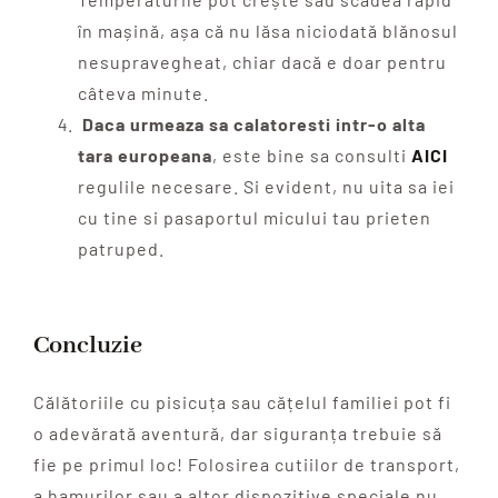
în mașină, așa că nu lăsa niciodată blănosul
nesupravegheat, chiar dacă e doar pentru
câteva minute.
Daca urmeaza sa calatoresti intr-o alta
tara europeana
, este bine sa consulti
AICI
regulile necesare. Si evident, nu uita sa iei
cu tine si pasaportul micului tau prieten
patruped.
Concluzie
Călătoriile cu pisicuța sau cățelul familiei pot fi
o adevărată aventură, dar siguranța trebuie să
fie pe primul loc! Folosirea cutiilor de transport,
a hamurilor sau a altor dispozitive speciale nu