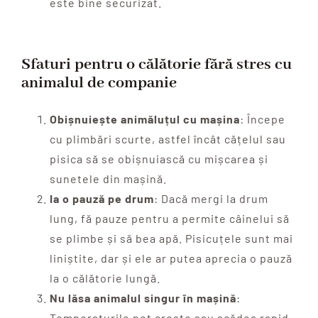
este bine securizat.
Sfaturi pentru o călătorie fără stres cu
animalul de companie
Obișnuiește animăluțul cu mașina
: Începe
cu plimbări scurte, astfel încât cățelul sau
pisica să se obișnuiască cu mișcarea și
sunetele din mașină.
Ia o pauză pe drum
: Dacă mergi la drum
lung, fă pauze pentru a permite câinelui să
se plimbe și să bea apă. Pisicuțele sunt mai
liniștite, dar și ele ar putea aprecia o pauză
la o călătorie lungă.
Nu lăsa animalul singur în mașină
:
Temperaturile pot crește sau scădea rapid