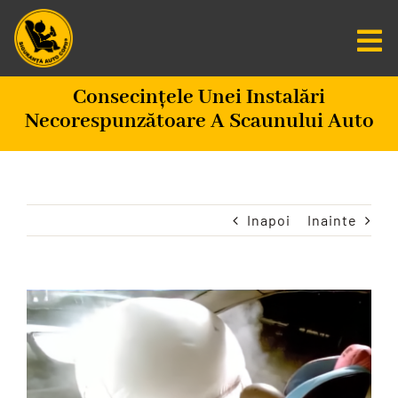
Salt
la
Tog
conținut
Nav
Consecințele Unei Instalări
Centru De Informare
Necorespunzătoare A Scaunului Auto
Fundatia SAC
Misiunea Zero
Inapoi
Inainte
Scaune Auto
Vezi
imaginea
Programare
mai
mare
CAUTARE...