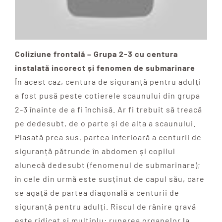
Coliziune frontală – Grupa 2-3 cu centura
instalată incorect și fenomen de submarinare
În acest caz, centura de siguranță pentru adulți
a fost pusă peste cotierele scaunului din grupa
2-3 înainte de a fi închisă. Ar fi trebuit să treacă
pe dedesubt, de o parte și de alta a scaunului.
Plasată prea sus, partea inferioară a centurii de
siguranță pătrunde în abdomen și copilul
alunecă dedesubt (fenomenul de submarinare);
în cele din urmă este susținut de capul său, care
se agață de partea diagonală a centurii de
siguranță pentru adulți. Riscul de rănire gravă
este ridicat și multiplu: ruperea organelor la