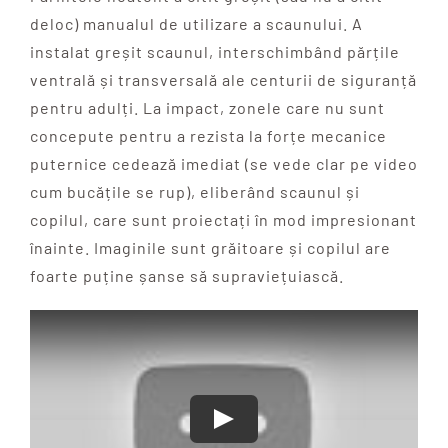
deloc) manualul de utilizare a scaunului. A
instalat greșit scaunul, interschimbând părțile
ventrală și transversală ale centurii de siguranță
pentru adulți. La impact, zonele care nu sunt
concepute pentru a rezista la forțe mecanice
puternice cedează imediat (se vede clar pe video
cum bucățile se rup), eliberând scaunul și
copilul, care sunt proiectați în mod impresionant
înainte. Imaginile sunt grăitoare și copilul are
foarte puține șanse să supraviețuiască.