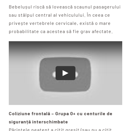
Bebelușul riscă să lovească scaunul pasagerului
sau stâlpul central al vehiculului. În ceea ce
privește vertebrele cervicale, există o mare
probabilitate ca acestea să fie grav afectate.
Coliziune frontală – Grupa 0+ cu centurile de
siguranță interschimbate
Părintele neatent a citit greșit (sau nu a citit