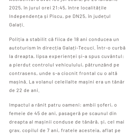
2025, în jurul orei 21:45, între localitățile
Independența și Piscu, pe DN25, în județul
Galați.
Poliția a stabilit că fiica de 18 ani conducea un
autoturism în direcția Galați-Tecuci. Într-o curbă
la dreapta, lipsa experienței și-a spus cuvântul:
a pierdut controlul vehiculului, pătrunzând pe
contrasens, unde s-a ciocnit frontal cu o altă
mașină. La volanul celeilalte mașini era un tânăr
de 22 de ani.
Impactul a rănit patru oameni: ambii șoferi, o
femeie de 45 de ani, pasageră pe scaunul din
dreapta al mașinii conduse de tânără, și, cel mai
grav, copilul de 7 ani, fratele acesteia, aflat pe