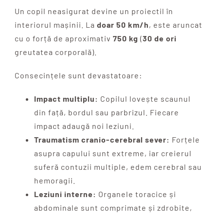
Un copil neasigurat devine un proiectil în
interiorul mașinii. La
doar 50 km/h
, este aruncat
cu o forță de aproximativ
750 kg
(
30 de ori
greutatea corporală).
Consecințele sunt devastatoare:
Impact multiplu:
Copilul lovește scaunul
din față, bordul sau parbrizul. Fiecare
impact adaugă noi leziuni.
Traumatism cranio-cerebral sever:
Forțele
asupra capului sunt extreme, iar creierul
suferă contuzii multiple, edem cerebral sau
hemoragii.
Leziuni interne:
Organele toracice și
abdominale sunt comprimate și zdrobite,