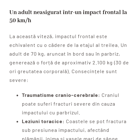
Un adult neasigurat într-un impact frontal la
50 km/h
La această viteză, impactul frontal este
echivalent cu o cădere de la etajul al treilea. Un
adult de 70 kg, aruncat în bord sau în parbriz,
generează o forță de aproximativ 2.100 kg (30 de
ori greutatea corporală). Consecințele sunt
severe:
Traumatisme cranio-cerebrale:
Craniul
poate suferi fracturi severe din cauza
impactului cu parbrizul.
Leziuni toracice:
Coastele se pot fractura
sub presiunea impactului, afectând
plămânii, inima și vasele mari de sânge.