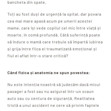
bancheta din spate.
Toți au fost duși de urgență la spital, dar povara
cea mai mare apasă acum pe umerii acestei
mame, care își vede copilul cel mic între viață și
moarte, în comă profundă. Câtă suferință poate
să îndure o mamă care trebuie să împartă iubirea
și grija între fiica ei traumatizată emoțional și
fiul ei aflat într-o stare critică?
Când fizica și anatomia ne spun povestea:
Nu este intenția noastră să judecăm dacă micul
pasager a fost sau nu asigurat într-un scaun
auto sau cu centura de siguranță. Realitatea
tristă a unui accident ne cere să privim faptele