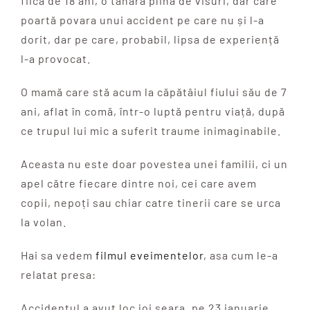
fiica de 18 ani, o tânără plină de visuri, dar care
poartă povara unui accident pe care nu și l-a
dorit, dar pe care, probabil, lipsa de experiență
l-a provocat.
O mamă care stă acum la căpătâiul fiului său de 7
ani, aflat în comă, într-o luptă pentru viață, după
ce trupul lui mic a suferit traume inimaginabile.
Aceasta nu este doar povestea unei familii, ci un
apel către fiecare dintre noi, cei care avem
copii, nepoți sau chiar catre tinerii care se urca
la volan.
Hai sa vedem
filmul eveimentelor
, asa cum le-a
relatat presa:
Accidentul a avut loc joi seara, pe 23 ianuarie