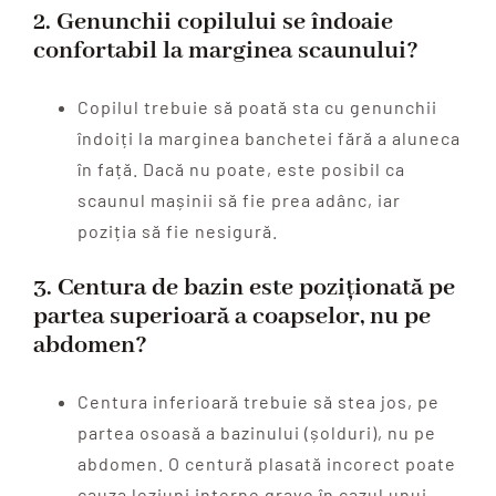
2.
Genunchii copilului se îndoaie
confortabil la marginea scaunului?
Copilul trebuie să poată sta cu genunchii
îndoiți la marginea banchetei fără a aluneca
în față. Dacă nu poate, este posibil ca
scaunul mașinii să fie prea adânc, iar
poziția să fie nesigură.
3.
Centura de bazin este poziționată pe
partea superioară a coapselor, nu pe
abdomen?
Centura inferioară trebuie să stea jos, pe
partea osoasă a bazinului (șolduri), nu pe
abdomen. O centură plasată incorect poate
cauza leziuni interne grave în cazul unui